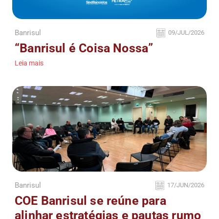
Banrisul
09/JUL/2026
“Banrisul é Coisa Nossa”
Leia mais
Banrisul
17/JUN/2026
COE Banrisul se reúne para
alinhar estratégias e pautas rumo